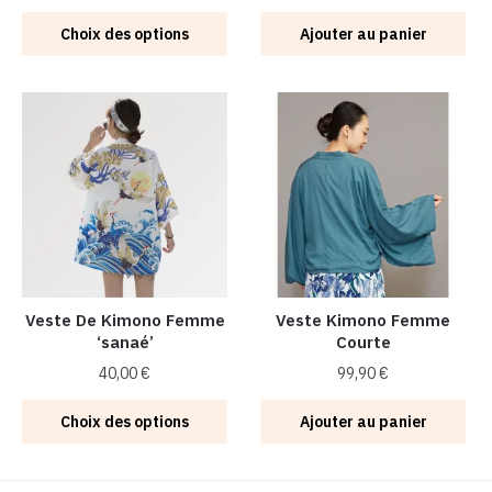
Ce
Choix des options
Ajouter au panier
produit
a
plusieurs
variations.
Les
options
peuvent
être
choisies
sur
la
Veste De Kimono Femme
Veste Kimono Femme
‘sanaé’
Courte
page
du
40,00
€
99,90
€
produit
Ce
Choix des options
Ajouter au panier
produit
a