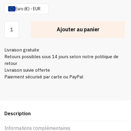
Euro (€) - EUR
quantité
Ajouter au panier
de
Veste
Kimono
Livraison gratuite
Femme
Retours possibles sous 14 jours selon notre politique de
Chic
retour
'sakura
Livraison suivie offerte
X
Paiement sécurisé par carte ou PayPal
Koi'
Description
Informations complémentaires