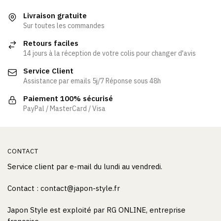
plusieurs
variations.
Livraison gratuite
Les
Sur toutes les commandes
options
Retours faciles
peuvent
14 jours à la réception de votre colis pour changer d'avis
être
Service Client
choisies
Assistance par emails 5j/7 Réponse sous 48h
sur
la
Paiement 100% sécurisé
page
PayPal / MasterCard / Visa
du
produit
CONTACT
Service client par e-mail du lundi au vendredi.
Contact : contact@japon-style.fr
Japon Style est exploité par RG ONLINE, entreprise