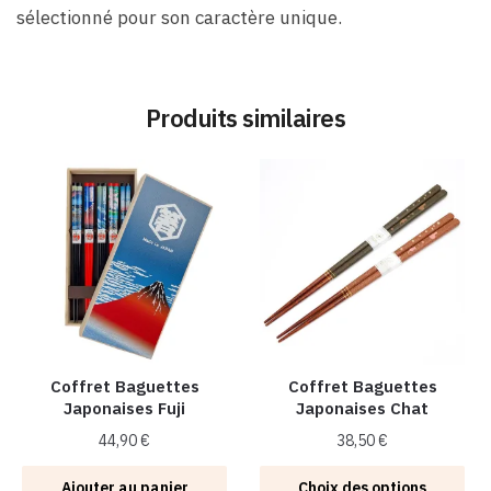
sélectionné pour son caractère unique.
Produits similaires
Coffret Baguettes
Coffret Baguettes
Japonaises Fuji
Japonaises Chat
44,90
€
38,50
€
Ce
Ajouter au panier
Choix des options