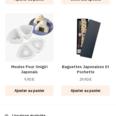
produit
a
plusieurs
variations.
Les
options
peuvent
être
choisies
sur
la
Moules Pour Onigiri
Baguettes Japonaises Et
Japonais
Pochette
page
du
9,90
€
29,90
€
produit
Ajouter au panier
Ajouter au panier
Livraison gratuite