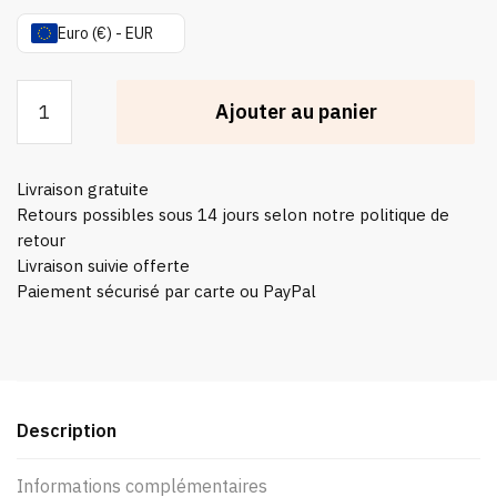
Euro (€) - EUR
quantité
Ajouter au panier
de
Set
Couverts
Livraison gratuite
Japonais
Retours possibles sous 14 jours selon notre politique de
Bois
retour
Livraison suivie offerte
Paiement sécurisé par carte ou PayPal
Description
Informations complémentaires