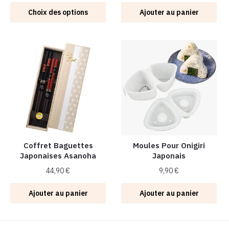
Ce
Choix des options
Ajouter au panier
produit
a
plusieurs
variations.
Les
options
peuvent
être
choisies
sur
la
Coffret Baguettes
Moules Pour Onigiri
Japonaises Asanoha
Japonais
page
du
44,90
€
9,90
€
produit
Ajouter au panier
Ajouter au panier