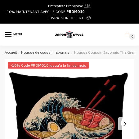
Passer
Aller
Entreprise Française 🇫🇷
à
au
–10%
MAINTENANT AVEC LE CODE
PROMO10
la
contenu
LIVRAISON OFFERTE 📦
navigation
MENU
0
Accueil
/
Housse de coussin japonais
/
Housse Coussin Japonais The Great
-10% Code PROMO10 jusqu'a la fin du mois